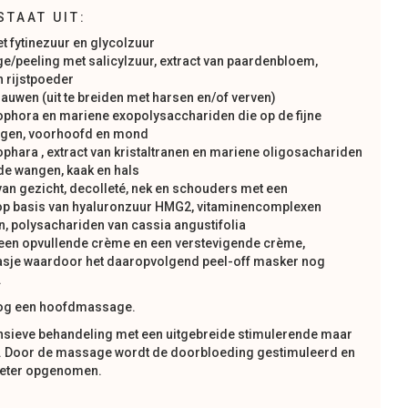
STAAT UIT:
t fytinezuur en glycolzuur
/peeling met salicylzuur, extract van paardenbloem,
 rijstpoeder
auwen (uit te breiden met harsen en/of verven)
phora en mariene exopolysacchariden die op de fijne
e ogen, voorhoofd en mond
hara , extract van kristaltranen en mariene oligosachariden
de wangen, kaak en hals
an gezicht, decolleté, nek en schouders met een
op basis van hyaluronzuur HMG2, vitaminencomplexen
n, polysachariden van cassia angustifolia
t een opvullende crème en een verstevigende crème,
asje waardoor het daaropvolgend peel-off masker nog
.
 nog een hoofdmassage.
tensieve behandeling met een uitgebreide stimulerende maar
 Door de massage wordt de doorbloeding gestimuleerd en
beter opgenomen.