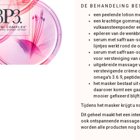
DE BEHANDELING BE
een peelende lotion me
een krachtige gommage
vulkaansteenpoeder en
epileren van de wenkbr
serum met saffraan-so
lijntjes werkt rond d
serum met saffraan-sop
voor versteviging van 
uitgebreide massage v
verstevigende crème 
omega's 3.6.9, peptide
het masker bestaat ui
daarover komt een ga
mooier gefixeerd blijft
Tijdens het masker krijgt u
Dit geheel maakt het een in
ook ontspannende massage.
worden alle producten nog 